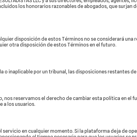
SULTADISTAS LLC y a sus directores, empleados, agentes, lic
 incluidos los honorarios razonables de abogados, que surjan
lquier disposición de estos Términos no se considerará una r
quier otra disposición de estos Términos en el futuro.
a o inaplicable por un tribunal, las disposiciones restantes d
go, nos reservamos el derecho de cambiar esta política en el f
 a los usuarios.
servicio en cualquier momento. Si la plataforma deja de oper
roporcionando el tiempo necesario para que los usuarios se pre