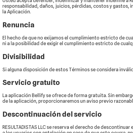
Usted acepta defender, indemnizar y mantener indemne a RE
responsabilidad, daños, juicios, pérdidas, costos y gastos,
la Aplicación.
Renuncia
El hecho de que no exijamos el cumplimiento estricto de cua
ni a la posibilidad de exigir el cumplimiento estricto de cual
Divisibilidad
Si alguna disposición de estos Términos se considera inválid
Servicio gratuito
La aplicación Bellify se ofrece de forma gratuita. Sin embar
de la aplicación, proporcionaremos un aviso previo razonable
Descontinuación del servicio
RESULTADISTAS LLC se reserva el derecho de descontinuar el 
a los usuarios con antelación en caso de que esto ocurra, p