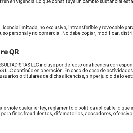
tren en vigencia. Lo que constituye un cambio sustancial est
na licencia limitada, no exclusiva, intransferible y revocable p
o personal y no comercial. No debe copiar, modificar, distribu
bre QR
ULTADISTAS LLC incluye por defecto una licencia correspondi
LLC continúe en operación. En caso de cese de actividades o
suarios o titulares de dichas licencias, sin perjuicio de lo es
e viole cualquier ley, reglamento o política aplicable, o que i
n para fines fraudulentos, difamatorios, acosadores, ofensivo